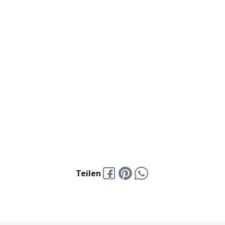
Imst
Karrösten
+43 5412 64690
Details
Teilen