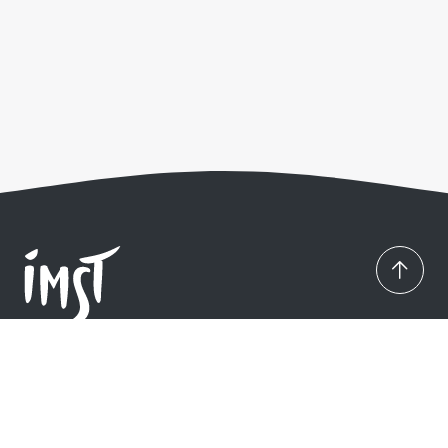
Imst Tourismus
Johannesplatz 4
,
6460
Imst
,
Österreich